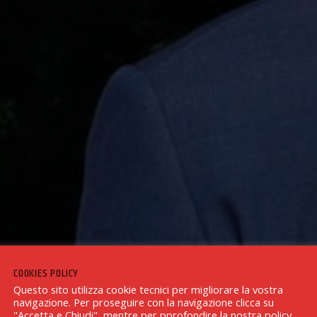
COOKIES POLICY
Questo sito utilizza cookie tecnici per migliorare la vostra
navigazione. Per proseguire con la navigazione clicca su
"Accetta e Chiudi", mentre per pprofondire la nostra policy,