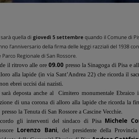
 sarà quella di
giovedì 5 settembre
quando il Comune di Pis
o l’anniversario della firma delle leggi razziali del 1938 con 
e Parco Regionale di San Rossore.
09.00
e il ritrovo alle ore
presso la Sinagoga di Pisa e al
loro alla lapide (in via Sant’Andrea 22) che ricorda il sacr
on ebrei uccisi dai nazisti.
 sarà deposta anche al
Cimitero monumentale Ebraico 
ione di una corona di alloro alla lapide che ricorda la fi
8 presso la Tenuta di San Rossore a Cascine Vecchie.
Michele Co
icordo gli interventi del sindaco di Pisa
Lorenzo Bani
Rossore
, del presidente della Provincia