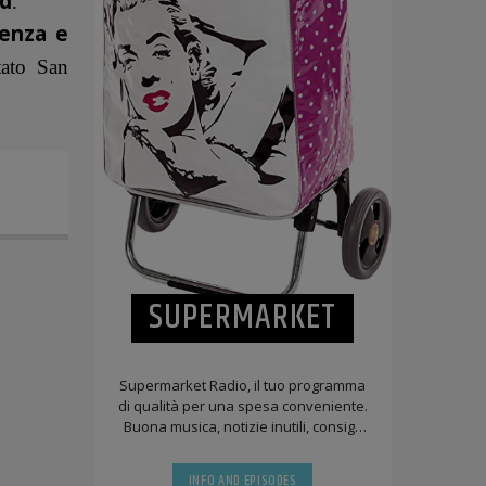
ed
.
tenza e
tato San
SUPERMARKET
Supermarket Radio, il tuo programma
di qualità per una spesa conveniente.
Buona musica, notizie inutili, consigli
condominiali, benedizioni improbabili,
[...]
INFO AND EPISODES