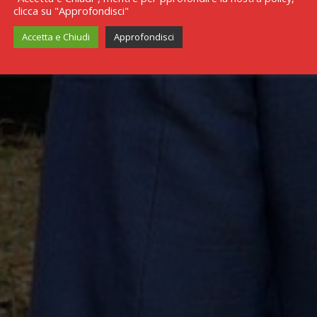
clicca su "Approfondisci"
Accetta e Chiudi
Approfondisci