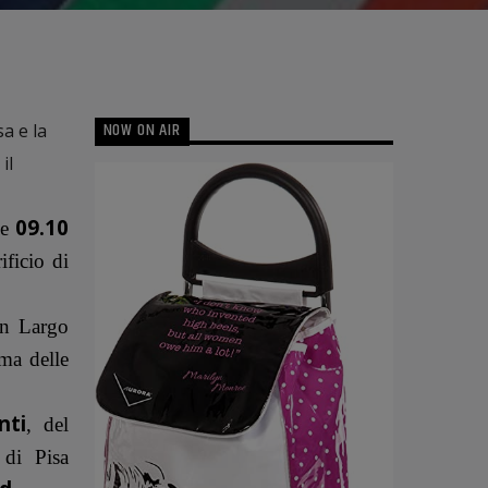
NOW ON AIR
a e la
il
09.10
le
ificio di
in Largo
rma delle
nti
, del
 di Pisa