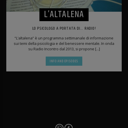
L’ALTALENA
LO PSICOLOGO A PORTATA DI... RADIO!
“L’altalena” è un programma settimanale di informazione
sui temi della psicologia e del benessere mentale. In onda
su Radio Incontro dal 2013, si propone [...]
INFO AND EPISODES