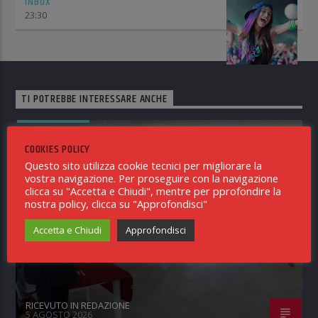
INBOX
23:30
TI POTREBBE INTERESSARE ANCHE
NOTIZIE PISA
0
COOKIES POLICY
Questo sito utilizza cookie tecnici per migliorare la
vostra navigazione. Per proseguire con la navigazione
COMUNE DI PISA – EDILIZIA
clicca su "Accetta e Chiudi", mentre per pprofondire la
nostra policy, clicca su "Approfondisci"
AGEVOLATA: CONSEGNATE LE CHIAVI
DI 12 ALLOGGI A CANONE SOSTENIBILE
Accetta e Chiudi
Approfondisci
REALIZZATI IN VIA ARNO
RICEVUTO IN REDAZIONE
5 AGOSTO 2026