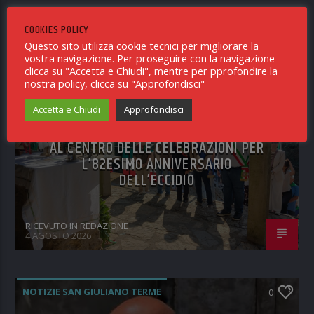
TI POTREBBE INTERESSARE ANCHE
COOKIES POLICY
Questo sito utilizza cookie tecnici per migliorare la
NOTIZIE SAN GIULIANO TERME
vostra navigazione. Per proseguire con la navigazione
0
clicca su "Accetta e Chiudi", mentre per pprofondire la
nostra policy, clicca su "Approfondisci"
CECCHELLI: “ALLA ROMAGNA LE
Accetta e Chiudi
Approfondisci
RADICI DELLA NOSTRA COSTITUZIONE”.
IL VALORE ATTUALE DELLA MEMORIA
AL CENTRO DELLE CELEBRAZIONI PER
L’82ESIMO ANNIVERSARIO
DELL’ECCIDIO
RICEVUTO IN REDAZIONE
4 AGOSTO 2026
NOTIZIE SAN GIULIANO TERME
0