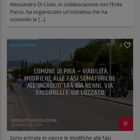
Alessandro Di Ciolo, in collaborazione con l’Ente
Parco, ha organizzato un’iniziativa che ha
coinvolto le […]
NOTIZIE PISA
0
COMUNE DI PISA – VIABILITÀ,
MODIFICHE ALLE FASI SEMAFORICHE
ALL’INCROCIO TRA VIA NENNI, VIA
VALGIMIGLI E VIA LUZZATO
RICEVUTO IN REDAZIONE
26 MAGGIO 2026
Sono entrate in vigore le modifiche alle fasi