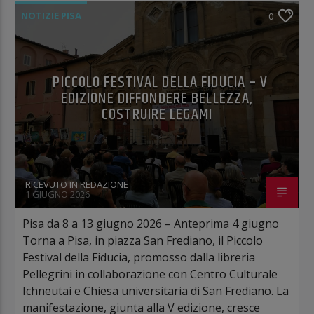
NOTIZIE PISA
0
PICCOLO FESTIVAL DELLA FIDUCIA – V
EDIZIONE DIFFONDERE BELLEZZA,
COSTRUIRE LEGAMI
RICEVUTO IN REDAZIONE
1 GIUGNO 2026
Pisa da 8 a 13 giugno 2026 – Anteprima 4 giugno
Torna a Pisa, in piazza San Frediano, il Piccolo
Festival della Fiducia, promosso dalla libreria
Pellegrini in collaborazione con Centro Culturale
Ichneutai e Chiesa universitaria di San Frediano. La
manifestazione, giunta alla V edizione, cresce