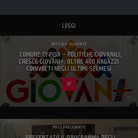
LEGGI
ARTICOLO SEGUENTE
COMUNE DI PISA – POLITICHE GIOVANILI,
CRESCE GIOVANI+: OLTRE 400 RAGAZZI
COINVOLTI NEGLI ULTIMI SEI MESI
POST PRECEDENTE
PRESENTATO IL PROGRAMMA DEGLI