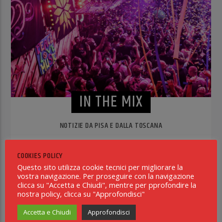
IN THE MIX
NOTIZIE DA PISA E DALLA TOSCANA
Dal periodo d'oro della dance music, ovvero i 70 fino al
giorno d'oggi! Un viaggio nella musica che ci ha fatto ballare
COOKIES POLICY
e continua a farlo!
Questo sito utilizza cookie tecnici per migliorare la
vostra navigazione. Per proseguire con la navigazione
INFO AND EPISODES
clicca su "Accetta e Chiudi", mentre per pprofondire la
nostra policy, clicca su "Approfondisci"
Accetta e Chiudi
Approfondisci