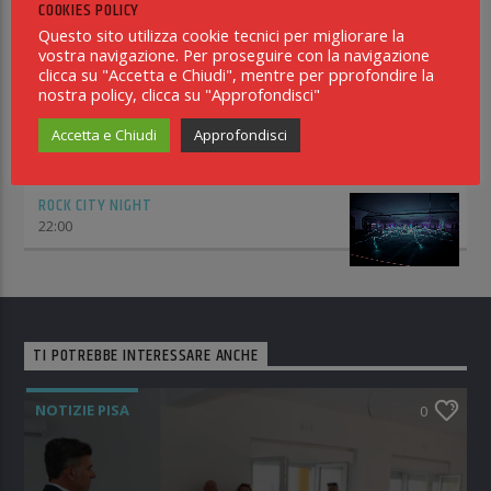
COOKIES POLICY
18:00
Questo sito utilizza cookie tecnici per migliorare la
vostra navigazione. Per proseguire con la navigazione
RADIO WEB
clicca su "Accetta e Chiudi", mentre per pprofondire la
18:15
nostra policy, clicca su "Approfondisci"
INCONTRO NEROAZZURRO
Accetta e Chiudi
Approfondisci
21:00
ROCK CITY NIGHT
22:00
TI POTREBBE INTERESSARE ANCHE
NOTIZIE PISA
0