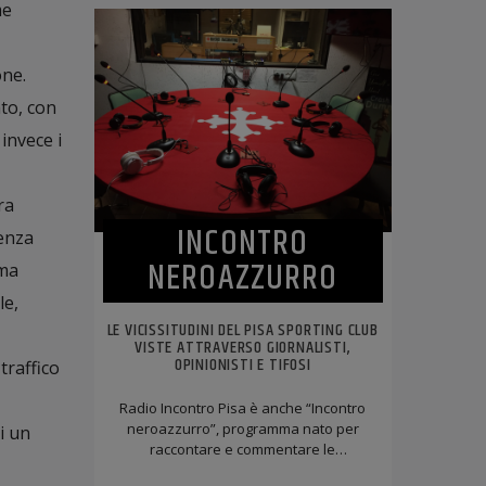
me
one.
to, con
invece i
ra
INCONTRO
denza
NEROAZZURRO
ema
le,
LE VICISSITUDINI DEL PISA SPORTING CLUB
VISTE ATTRAVERSO GIORNALISTI,
OPINIONISTI E TIFOSI
traffico
Radio Incontro Pisa è anche “Incontro
neroazzurro”, programma nato per
i un
raccontare e commentare le
avventure del Pisa Sporting Club.