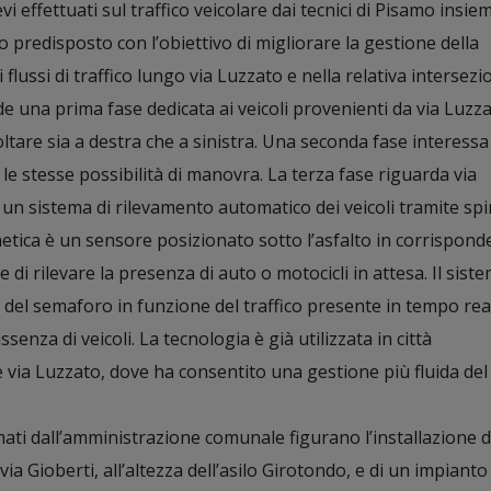
vi effettuati sul traffico veicolare dai tecnici di Pisamo insie
o predisposto con l’obiettivo di migliorare la gestione della
i flussi di traffico lungo via Luzzato e nella relativa intersezi
 una prima fase dedicata ai veicoli provenienti da via Luzza
oltare sia a destra che a sinistra. Una seconda fase interessa 
n le stesse possibilità di manovra. La terza fase riguarda via
 un sistema di rilevamento automatico dei veicoli tramite spi
etica è un sensore posizionato sotto l’asfalto in corrispon
di rilevare la presenza di auto o motocicli in attesa. Il sist
 del semaforo in funzione del traffico presente in tempo rea
ssenza di veicoli. La tecnologia è già utilizzata in città
e via Luzzato, dove ha consentito una gestione più fluida del 
ati dall’amministrazione comunale figurano l’installazione d
a Gioberti, all’altezza dell’asilo Girotondo, e di un impianto