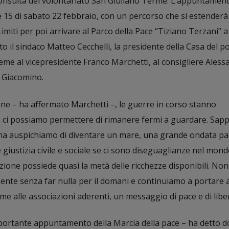
 Consulta del volontariato San Giuliano Terme. L’appuntament
 15 di sabato 22 febbraio, con un percorso che si estenderà 
imiti per poi arrivare al Parco della Pace “Tiziano Terzani” a
o il sindaco Matteo Cecchelli, la presidente della Casa del p
eme al vicepresidente Franco Marchetti, al consigliere Ales
 Giacomino.
one – ha affermato Marchetti –, le guerre in corso stanno
 ci possiamo permettere di rimanere fermi a guardare. Sap
ma auspichiamo di diventare un mare, una grande ondata paci
 giustizia civile e sociale se ci sono diseguaglianze nel mond
ione possiede quasi la metà delle ricchezze disponibili. Non 
ente senza far nulla per il domani e continuiamo a portare a
me alle associazioni aderenti, un messaggio di pace e di liber
portante appuntamento della Marcia della pace – ha detto d