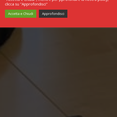
clicca su "Approfondisci"
Accetta e Chiudi
Approfondisci