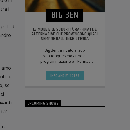
o è in
tra i
BIG BEN
opolo di
LE MODE E LE SONORITÀ RAFFINATE E
ALTERNATIVE CHE PROVENGONO QUASI
sandro
SEMPRE DALL’ INGHILTERRA
Big Ben, arrivato al suo
venticinquesimo anno di
programmazione è il Format
radiofonico di musica elettronica
piamo
riferimento per tutti gli addetti del [...]
INFO AND EPISODES
fica.
o, se
ci
vanti,
UPCOMING SHOWS
tà”.
on