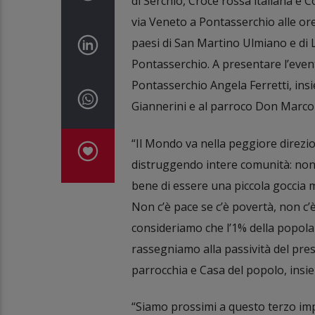
di Serchio, Croce rossa italiana e
via Veneto a Pontasserchio alle ore
paesi di San Martino Ulmiano e di L
Pontasserchio. A presentare l’event
Pontasserchio Angela Ferretti, insi
Giannerini e al parroco Don Marco
“Il Mondo va nella peggiore direzi
distruggendo intere comunità: non
bene di essere una piccola goccia 
Non c’è pace se c’è povertà, non c’è
consideriamo che l’1% della popolaz
rassegniamo alla passività del pres
parrocchia e Casa del popolo, insie
“Siamo prossimi a questo terzo im