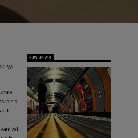
NOW ON AIR
ATIVA
unale
torale di
e di
l
vani val