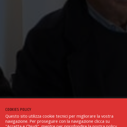
COOKIES POLICY
Questo sito utilizza cookie tecnici per migliorare la vostra
navigazione. Per proseguire con la navigazione clicca su
"Accetta e Chiudi", mentre per pprofondire la nostra policy,