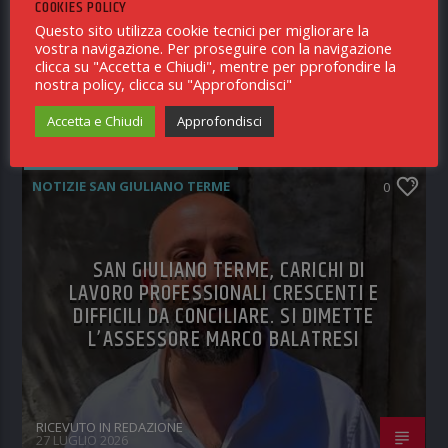
L’82ESIMO ANNIVERSARIO
COOKIES POLICY
DELL’ECCIDIO
Questo sito utilizza cookie tecnici per migliorare la
vostra navigazione. Per proseguire con la navigazione
clicca su "Accetta e Chiudi", mentre per pprofondire la
nostra policy, clicca su "Approfondisci"
RICEVUTO IN REDAZIONE
4 AGOSTO 2026
Accetta e Chiudi
Approfondisci
NOTIZIE SAN GIULIANO TERME
0
SAN GIULIANO TERME, CARICHI DI
LAVORO PROFESSIONALI CRESCENTI E
DIFFICILI DA CONCILIARE. SI DIMETTE
L’ASSESSORE MARCO BALATRESI
RICEVUTO IN REDAZIONE
27 LUGLIO 2026