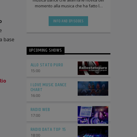
musica dance che alterna le novità del
momento alla musica che ha fatto la
storia negli ultimi 20 anni fra
discoteche, radio e compilation.
o
INFO AND EPISODES
e
a base
UPCOMING SHOWS
ALLO STATO PURO
15:00
Rio
I LOVE MUSIC DANCE
CHART
16:00
RADIO WEB
17:00
RADIO DATA TOP 15
18:00