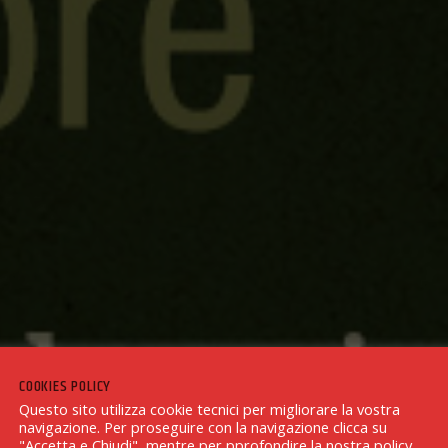
COOKIES POLICY
Questo sito utilizza cookie tecnici per migliorare la vostra
navigazione. Per proseguire con la navigazione clicca su
"Accetta e Chiudi", mentre per pprofondire la nostra policy,