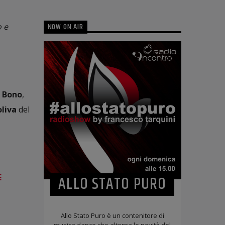
NOW ON AIR
o e
o Bono
,
oliva
del
E
ALLO STATO PURO
Allo Stato Puro è un contenitore di