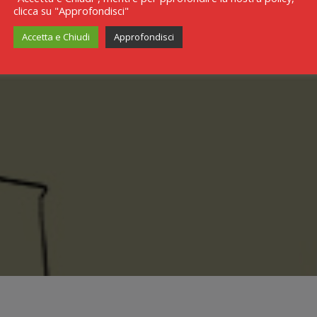
clicca su "Approfondisci"
Accetta e Chiudi
Approfondisci