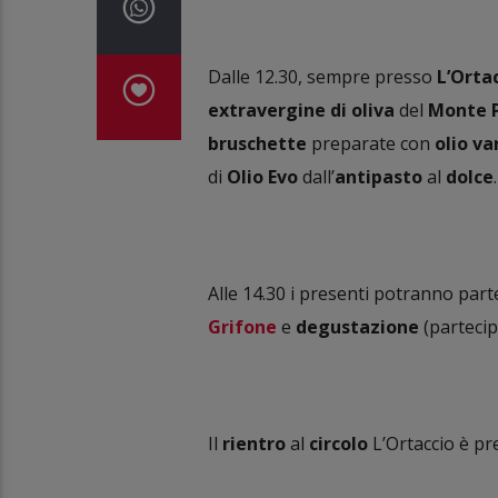
Dalle 12.30, sempre presso
L’Ortac
extravergine di oliva
del
Monte 
bruschette
preparate con
olio va
di
Olio Evo
dall’
antipasto
al
dolce
.
Alle 14.30 i presenti potranno part
Grifone
e
degustazione
(partecip
Il
rientro
al
circolo
L’Ortaccio è pre