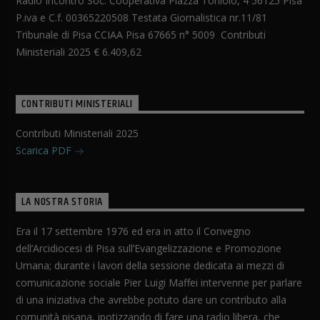
Radio Incontro Soc. Cooperativa Piazza Toniolo, 4 56125 Pisa
P.iva e C.f. 00365220508 Testata Giornalistica nr.11/81
Tribunale di Pisa CCIAA Pisa 67665 n° 5009 Contributi
Ministeriali 2025 € 6.409,62
CONTRIBUTI MINISTERIALI
Contributi Ministeriali 2025
Scarica PDF
LA NOSTRA STORIA
Era il 17 settembre 1976 ed era in atto il Convegno
dell’Arcidiocesi di Pisa sull’Evangelizzazione e Promozione
Umana; durante i lavori della sessione dedicata ai mezzi di
comunicazione sociale Pier Luigi Maffei intervenne per parlare
di una iniziativa che avrebbe potuto dare un contributo alla
comunità pisana, ipotizzando di fare una radio libera, che