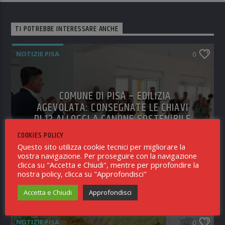
TI POTREBBE INTERESSARE ANCHE
NOTIZIE PISA
0
COMUNE DI PISA – EDILIZIA
AGEVOLATA: CONSEGNATE LE CHIAVI
DI 12 ALLOGGI A CANONE SOSTENIBILE
REALIZZATI IN VIA ARNO
COOKIES POLICY
Questo sito utilizza cookie tecnici per migliorare la
vostra navigazione. Per proseguire con la navigazione
clicca su "Accetta e Chiudi", mentre per pprofondire la
nostra policy, clicca su "Approfondisci"
RICEVUTO IN REDAZIONE
5 AGOSTO 2026
Accetta e Chiudi
Approfondisci
NOTIZIE PISA
0