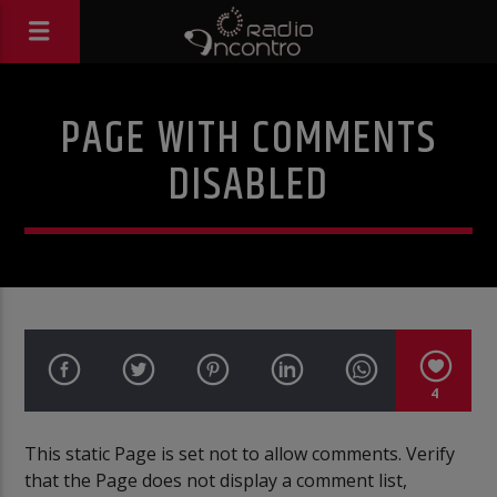
PAGE WITH COMMENTS
DISABLED
4
This static Page is set not to allow comments. Verify
that the Page does not display a comment list,