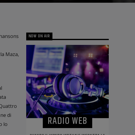
NOW ON AIR
 chansons
rla Maza,
l
ata
 Quattro
ne di
RADIO WEB
o lo