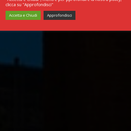
clicca su "Approfondisci"
Accetta e Chiudi
Approfondisci