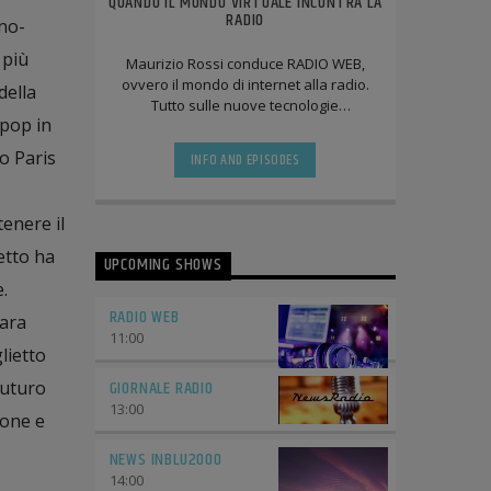
QUANDO IL MONDO VIRTUALE INCONTRA LA
RADIO
ano-
 più
Maurizio Rossi conduce RADIO WEB,
ovvero il mondo di internet alla radio.
della
Tutto sulle nuove tecnologie
 pop in
informatiche. Sarete trascinati
letteralmente sotto [...]
o Paris
INFO AND EPISODES
tenere il
etto ha
UPCOMING SHOWS
.
RADIO WEB
iara
11:00
lietto
GIORNALE RADIO
futuro
13:00
ione e
NEWS INBLU2000
14:00