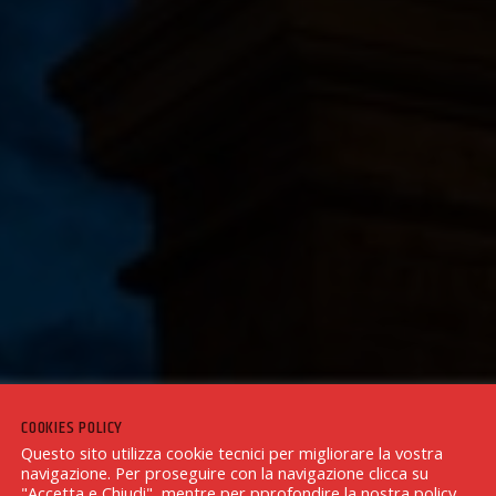
COOKIES POLICY
Questo sito utilizza cookie tecnici per migliorare la vostra
navigazione. Per proseguire con la navigazione clicca su
"Accetta e Chiudi", mentre per pprofondire la nostra policy,