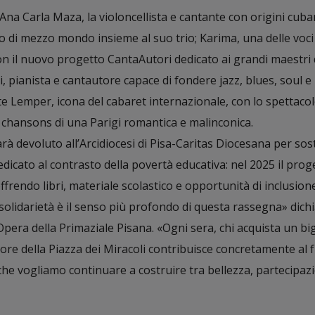
Ana Carla Maza, la violoncellista e cantante con origini cub
co di mezzo mondo insieme al suo trio; Karima, una delle voci
con il nuovo progetto CantaAutori dedicato ai grandi maestri 
 pianista e cantautore capace di fondere jazz, blues, soul e
e Lemper, icona del cabaret internazionale, con lo spettacol
e chansons di una Parigi romantica e malinconica.
sarà devoluto all’Arcidiocesi di Pisa-Caritas Diocesana per sos
edicato al contrasto della povertà educativa: nel 2025 il prog
frendo libri, materiale scolastico e opportunità di inclusione
 solidarietà è il senso più profondo di questa rassegna» dich
Opera della Primaziale Pisana. «Ogni sera, chi acquista un big
ore della Piazza dei Miracoli contribuisce concretamente al 
 che vogliamo continuare a costruire tra bellezza, partecipaz