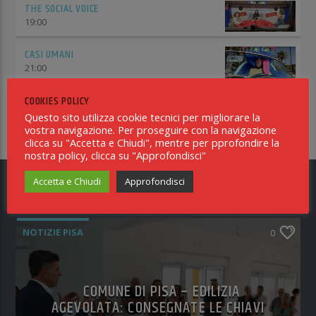
THE SOCIAL VOICE
19:00
CASI UMANI
21:00
BIG BEN
COOKIES POLICY
23:00
Questo sito utilizza cookie tecnici per migliorare la
vostra navigazione. Per proseguire con la navigazione
clicca su "Accetta e Chiudi", mentre per pprofondire la
nostra policy, clicca su "Approfondisci"
Accetta e Chiudi
Approfondisci
TI POTREBBE INTERESSARE ANCHE
NOTIZIE PISA
0
COMUNE DI PISA – EDILIZIA
AGEVOLATA: CONSEGNATE LE CHIAVI