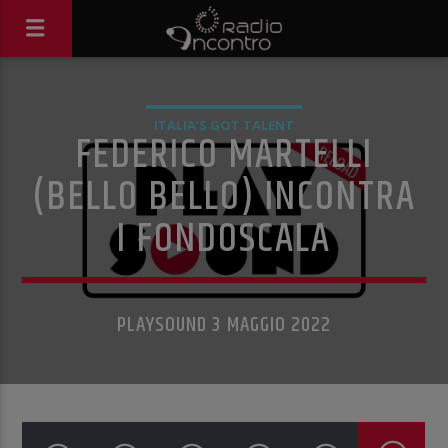
ITALIA’S GOT TALENT
FEDERICO MARTELLI
(BELLO BELLO) INCONTRA
I FONDOSCALA
PLAYSOUND 3 MAGGIO 2022