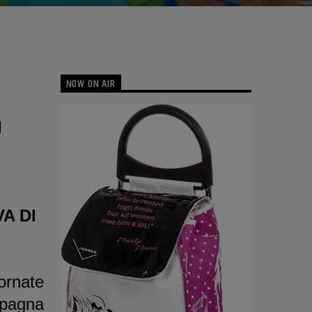
NOW ON AIR
I
A DI
ornate
ampagna