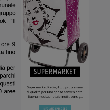
munale
gruppo
ok “Il
 ore 9
a fino
lia per
SUPERMARKET
 parchi
questi
Supermarket Radio, il tuo programma
00 aree
di qualità per una spesa conveniente.
Buona musica, notizie inutili, consigli
condominiali, benedizioni improbabili,
[...]
INFO AND EPISODES