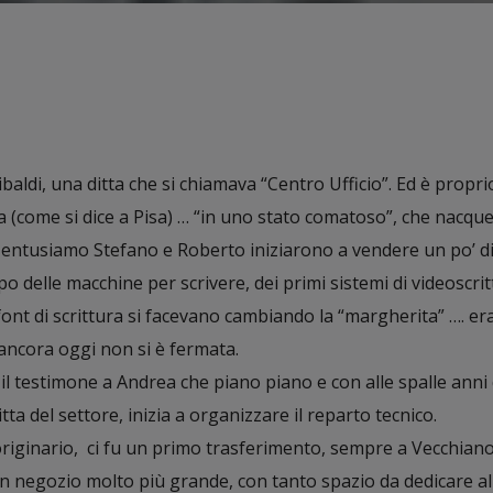
baldi, una ditta che si chiamava “Centro Ufficio”. Ed è propri
va (come si dice a Pisa) … “in uno stato comatoso”, che nacqu
o entusiamo Stefano e Roberto iniziarono a vendere un po’ d
mpo delle macchine per scrivere, dei primi sistemi di videoscritt
 font di scrittura si facevano cambiando la “margherita” …. era 
ancora oggi non si è fermata.
l testimone a Andrea che piano piano e con alle spalle anni 
a del settore, inizia a organizzare il reparto tecnico.
originario, ci fu un primo trasferimento, sempre a Vecchiano
n negozio molto più grande, con tanto spazio da dedicare al