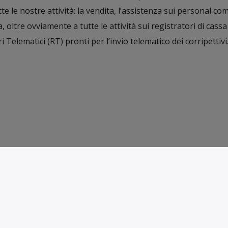
tte le nostre attività: la vendita, l’assistenza sui personal c
, oltre ovviamente a tutte le attività sui registratori di cassa 
 Telematici (RT) pronti per l’invio telematico dei corripettivi