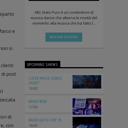
Allo Stato Puro è un contenitore di
reparto
musica dance che alterna le novità del
momento alla musica che ha fatto la
storia negli ultimi 20 anni fra
Marco e
discoteche, radio e compilation.
INFO AND EPISODES
non si
UPCOMING SHOWS
clienti
 di post
I LOVE MUSIC DANCE
CHART
16:00
ci
zzeccata
RADIO WEB
17:00
ori di
RADIO DATA TOP 15
re, con
18:00