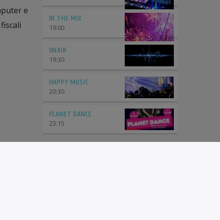
omputer e
IN THE MIX
fiscali
19:00
.
ONAIR
19:30
HAPPY MUSIC
20:30
PLANET DANCE
23:15