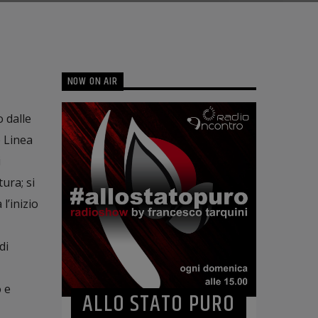
NOW ON AIR
o dalle
e Linea
i
ura; si
l’inizio
di
 e
ALLO STATO PURO