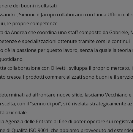
enere dei buoni risultatati.
ssandro, Simone e Jacopo collaborano con Linea Ufficio e il 
più, le proprie competenze.
tita da Andrea che coordina uno staff composto da Gabriele, 
etenze e specializzazioni ottenute tramite corsi e continui
o c’è la passione per questo lavoro, senza la quale la teoria 
quotidiano.
tta collaborazione con Olivetti, sviluppa il proprio mercato, i 
to cresce. I prodotti commercializzati sono buoni e il servzio
determinati ad affrontare nuove sfide, lasciamo Vecchiano e 
celta, con il “senno di poi”, si è rivelata strategicamente a
ità aziendale.
la Agenzia delle Entrate al fine di poter operare sui registrat
ione di Qualità ISO 9001 che abbiamo provveduto ad estende