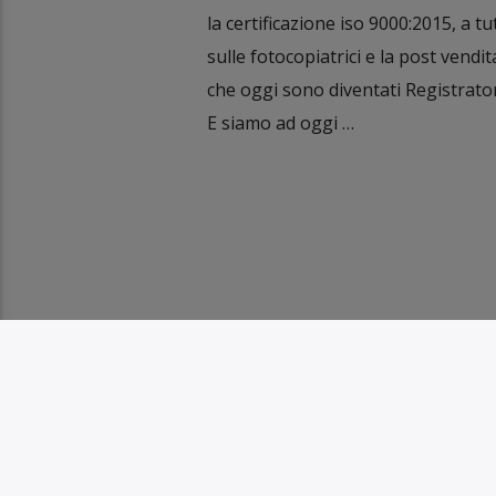
la certificazione iso 9000:2015, a tu
sulle fotocopiatrici e la post vendita
che oggi sono diventati Registratori
E siamo ad oggi …
TI POTREBBE INTERESSARE ANCHE