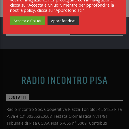
clicca su "Accetta e Chiudi", mentre per pprofondire la
nostra policy, clicca su "Approfondisci"
Accetta e Chiudi
Approfondisci
TI POTREBBE INTERESSARE ANCHE
RADIO INCONTRO PISA
CONTATTI
Radio Incontro Soc. Cooperativa Piazza Toniolo, 4 56125 Pisa
P.iva e C.f. 00365220508 Testata Giornalistica nr.11/81
Tribunale di Pisa CCIAA Pisa 67665 n° 5009 Contributi