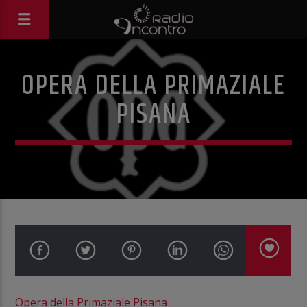
OPERA DELLA PRIMAZIALE
PISANA
Opera della Primaziale Pisana