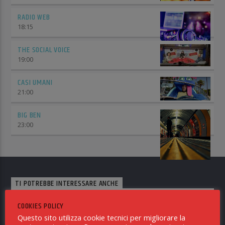
RADIO WEB
18:15
THE SOCIAL VOICE
19:00
CASI UMANI
21:00
BIG BEN
23:00
TI POTREBBE INTERESSARE ANCHE
COOKIES POLICY
NOTIZIE SAN GIULIANO TERME
0
Questo sito utilizza cookie tecnici per migliorare la