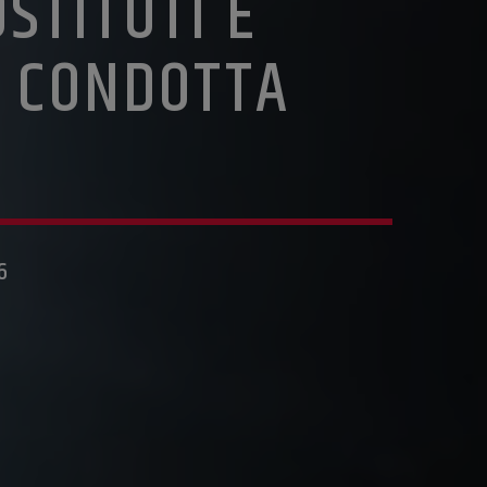
STITUTI E
I CONDOTTA
6