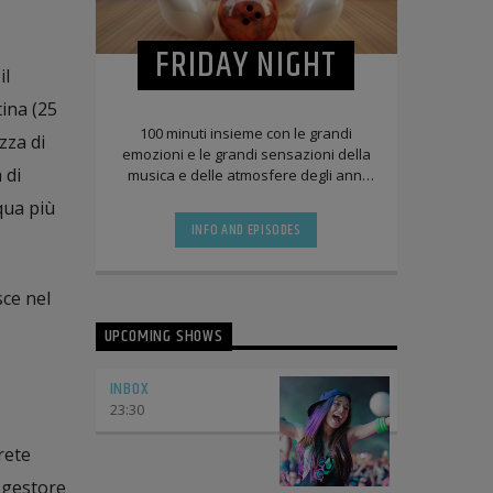
FRIDAY NIGHT
il
ina (25
100 minuti insieme con le grandi
zza di
emozioni e le grandi sensazioni della
 di
musica e delle atmosfere degli anni
settanta ed ottanta
qua più
INFO AND EPISODES
sce nel
UPCOMING SHOWS
INBOX
23:30
rete
l gestore