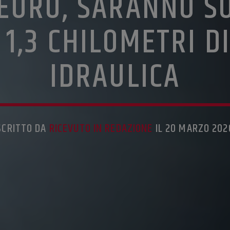
EURO, SARANNO SO
 1,3 CHILOMETRI D
IDRAULICA
SCRITTO DA
RICEVUTO IN REDAZIONE
IL 20 MARZO 202