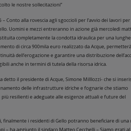
colto le nostre sollecitazioni”
Conto alla rovescia agli sgoccioli per l’avvio dei lavori per 
ello. Uomini e mezzi entreranno in azione già mercoledì matt
stituita completamente la condotta idraulica per una lunghe
timento di circa 900mila euro realizzato da Acque, permetterà
ntinuità dell’erogazione e garantire una distribuzione dell’ac
ibili anche in termini di tutela della risorsa idrica.
a detto il presidente di Acque, Simone Milllozzi- che si inseri
mento delle infrastrutture idriche e fognarie che stiamo
più resilienti e adeguate alle esigenze attuali e future del
ti, finalmente i residenti di Gello potranno beneficiare di una 
pi – ha aggiunto il sindaco Matteo Cecchelli – Siamo grati a