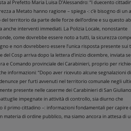
esta al Prefetto Maria Luisa D’Alessandro: “I duecento cittadin
curezza a Metato hanno ragione – spiega -: c’è bisogno di un
o del territorio da parte delle forze dell’ordine e su questo 
a anche interventi immediati. La Polizia Locale, nonostante
ronde, come dovrebbe essere noto a tutti, la sicurezza compe
gno e non dovrebbero essere l’unica risposta presente sui te
e del Cosp arriva dopo la lettera d’inizio dicembre, inviata 
a e Comando provinciale dei Carabinieri, proprio per richi
he informazioni: “Dopo aver ricevuto alcune segnalazioni di 
 denunce per furti avvenuti nel territorio comunale negli ulti
amente presente nelle caserme dei Carabinieri di San Giulia
ttuglie impegnate in attività di controllo, sia diurno che
 il primo cittadino –: informazioni fondamentali per capire 
 materia di ordine pubblico, ma siamo ancora in attesa di 