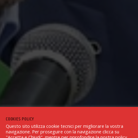
COOKIES POLICY
Questo sito utilizza cookie tecnici per migliorare la vostra
navigazione. Per proseguire con la navigazione clicca su
"Accetta e Chiudi", mentre per pprofondire la nostra policy,