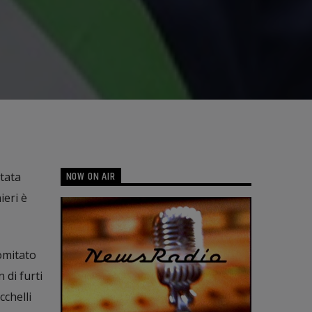
NOW ON AIR
tata
ieri è
omitato
 di furti
cchelli