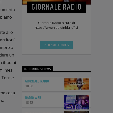
i
GIORNALE RADIO
 aumento
abbiamo
Giornale Radio a cura di
https://www.radioinblu.it/[...]
te allo
rritori”.
INFO AND EPISODES
sempre a
edere un
cittadini
UPCOMING SHOWS
mi mesi,
no Terme
GIORNALE RADIO
18:00
che cosa
RADIO WEB
una
18:15