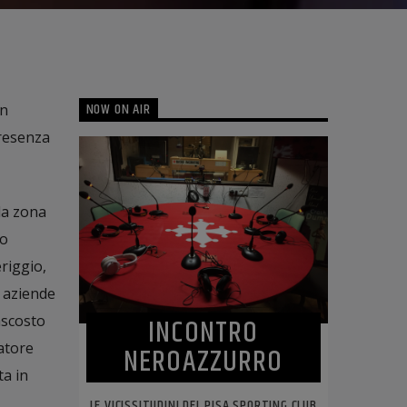
NOW ON AIR
on
presenza
la zona
to
eriggio,
e aziende
INCONTRO
ascosto
atore
NEROAZZURRO
ta in
LE VICISSITUDINI DEL PISA SPORTING CLUB