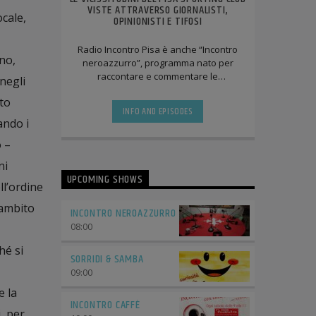
VISTE ATTRAVERSO GIORNALISTI,
ocale,
OPINIONISTI E TIFOSI
Radio Incontro Pisa è anche “Incontro
no,
neroazzurro”, programma nato per
raccontare e commentare le
negli
avventure del Pisa Sporting Club.
nto
INFO AND EPISODES
ando i
 –
ni
UPCOMING SHOWS
ll’ordine
’ambito
INCONTRO NEROAZZURRO
08:00
hé si
SORRIDI & SAMBA
09:00
e la
INCONTRO CAFFÈ
, per