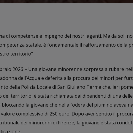
erma di competenze e impegno dei nostri agenti. Ma da soli n
 competenza statale, è fondamentale il rafforzamento della 
stro territorio”
braio 2026 – Una giovane minorenne sorpresa a rubare nel
donna dell’Acqua e deferita alla procura dei minori per fur
rvento della Polizia Locale di San Giuliano Terme che, ieri pom
del territorio, è stata richiamata dai dipendenti di una dell
ta bloccando la giovane che nella fodera del piumino aveva n
 valore complessivo di 250 euro. Dopo aver sentito il procur
tribunale dei minorenni di Firenze, la giovane è stata condot
ficazione.