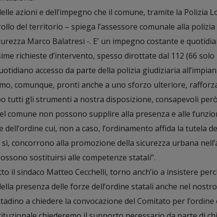
lle azioni e dell’impegno che il comune, tramite la Polizia L
rollo del territorio – spiega l’assessore comunale alla polizia
sicurezza Marco Balatresi -. E’ un impegno costante e quotidia
e richieste d’intervento, spesso dirottate dal 112 (66 solo 
quotidiano accesso da parte della polizia giudiziaria all’impia
mo, comunque, pronti anche a uno sforzo ulteriore, rafforz
 tutti gli strumenti a nostra disposizione, consapevoli però
 del comune non possono supplire alla presenza e alle funzio
 dell’ordine cui, non a caso, l’ordinamento affida la tutela de
i sì, concorrono alla promozione della sicurezza urbana nell
ossono sostituirsi alle competenze statali”.
tto il sindaco Matteo Cecchelli, torno anch’io a insistere perc
la presenza delle forze dell’ordine statali anche nel nostro
ittadino a chiedere la convocazione del Comitato per l’ordine 
stituzionale chiederemo il supporto necessario da parte di chi