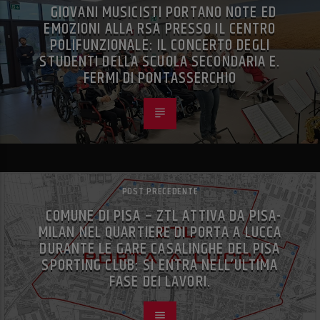
GIOVANI MUSICISTI PORTANO NOTE ED
EMOZIONI ALLA RSA PRESSO IL CENTRO
POLIFUNZIONALE: IL CONCERTO DEGLI
STUDENTI DELLA SCUOLA SECONDARIA E.
FERMI DI PONTASSERCHIO
POST PRECEDENTE
COMUNE DI PISA – ZTL ATTIVA DA PISA-
MILAN NEL QUARTIERE DI PORTA A LUCCA
DURANTE LE GARE CASALINGHE DEL PISA
SPORTING CLUB: SI ENTRA NELL’ULTIMA
FASE DEI LAVORI.