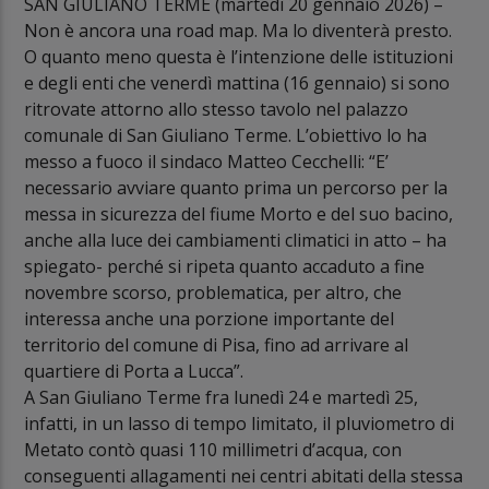
SAN GIULIANO TERME (martedì 20 gennaio 2026) –
Non è ancora una road map. Ma lo diventerà presto.
O quanto meno questa è l’intenzione delle istituzioni
e degli enti che venerdì mattina (16 gennaio) si sono
ritrovate attorno allo stesso tavolo nel palazzo
comunale di San Giuliano Terme. L’obiettivo lo ha
messo a fuoco il sindaco Matteo Cecchelli: “E’
necessario avviare quanto prima un percorso per la
messa in sicurezza del fiume Morto e del suo bacino,
anche alla luce dei cambiamenti climatici in atto – ha
spiegato- perché si ripeta quanto accaduto a fine
novembre scorso, problematica, per altro, che
interessa anche una porzione importante del
territorio del comune di Pisa, fino ad arrivare al
quartiere di Porta a Lucca”.
A San Giuliano Terme fra lunedì 24 e martedì 25,
infatti, in un lasso di tempo limitato, il pluviometro di
Metato contò quasi 110 millimetri d’acqua, con
conseguenti allagamenti nei centri abitati della stessa