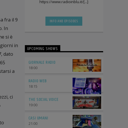
https://www.radioinblu.it/[...]
 fra il 9
INFO AND EPISODES
o. In
me si è
giorni in
UPCOMING SHOWS
7, dato
GIORNALE RADIO
 65
18:00
tarsi a
RADIO WEB
18:15
zzi, ci
THE SOCIAL VOICE
19:00
o
CASI UMANI
to
21:00