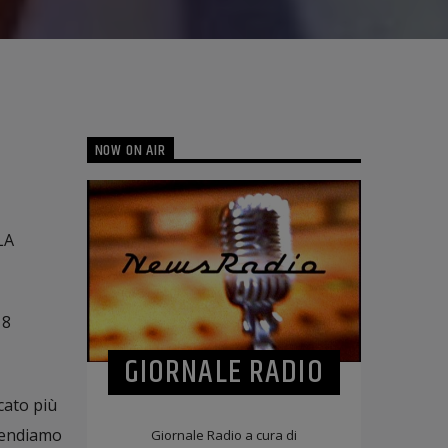
NOW ON AIR
LA
 8
GIORNALE RADIO
cato più
ttendiamo
Giornale Radio a cura di