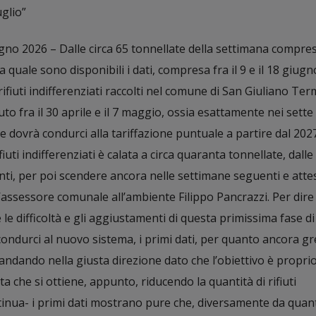
uglio”
no 2026 – Dalle circa 65 tonnellate della settimana compresa
 la quale sono disponibili i dati, compresa fra il 9 e il 18 giugn
rifiuti indifferenziati raccolti nel comune di San Giuliano Ter
uto fra il 30 aprile e il 7 maggio, ossia esattamente nei sette 
e dovrà condurci alla tariffazione puntuale a partire dal 202
fiuti indifferenziati è calata a circa quaranta tonnellate, dalle
ti, per poi scendere ancora nelle settimane seguenti e attes
’assessore comunale all’ambiente Filippo Pancrazzi. Per dire
e difficoltà e gli aggiustamenti di questa primissima fase di
ondurci al nuovo sistema, i primi dati, per quanto ancora gre
andando nella giusta direzione dato che l’obiettivo è propri
ta che si ottiene, appunto, riducendo la quantità di rifiuti
ntinua- i primi dati mostrano pure che, diversamente da quan