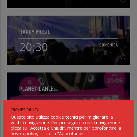
19:30
DOMENICA
HAPPY MUSIC
OnAir, il nuovo format radiofonico condotto da
Daniele Dal Muto. Un palcoscenico radiofonico che
20:30
DOMENICA
seleziona le migliori novità discografiche emergenti
Continua a leggere
[...]
20:30
DOMENICA
PLANET DANCE
Claudio Pierini conduce Happy Music, programma di
intrattenimento di musica pop/dance/rock attuale
23:15
DOMENICA
con parentesi anni '80/'90/2000 che oltre a trattare
Continua a leggere
COOKIES POLICY
[...]
Questo sito utilizza cookie tecnici per migliorare la
vostra navigazione. Per proseguire con la navigazione
clicca su "Accetta e Chiudi", mentre per pprofondire la
23:15
DOMENICA
nostra policy, clicca su "Approfondisci"