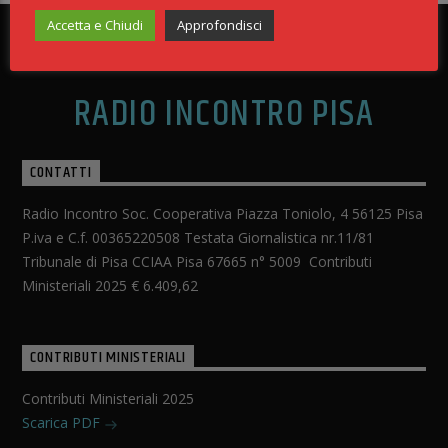
Accetta e Chiudi
Approfondisci
Planet Dance, appuntamento con la musica Italo
disco, front-mixer Luca Bastianelli Dj, per un dopo
cena tutto da ballare e ascoltare. In onda ogni
Continua a leggere
RADIO INCONTRO PISA
venerdì [...]
CONTATTI
Radio Incontro Soc. Cooperativa Piazza Toniolo, 4 56125 Pisa
P.iva e C.f. 00365220508 Testata Giornalistica nr.11/81
Tribunale di Pisa CCIAA Pisa 67665 n° 5009 Contributi
Ministeriali 2025 € 6.409,62
CONTRIBUTI MINISTERIALI
Contributi Ministeriali 2025
Scarica PDF