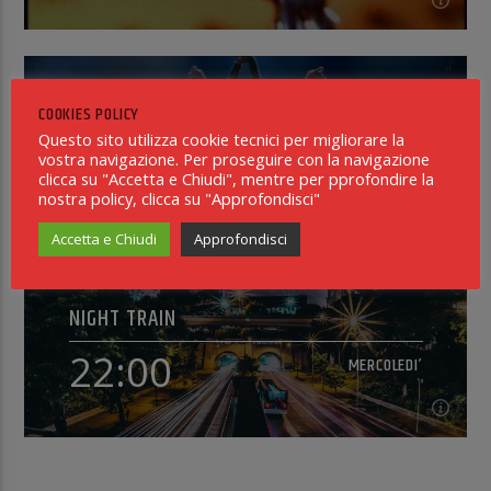
18:00
MERCOLEDI’
I LOVE MUSIC DANCE CHART
COOKIES POLICY
Giornale Radio a cura di https://www.radioinblu.it/[...]
Questo sito utilizza cookie tecnici per migliorare la
21:00
vostra navigazione. Per proseguire con la navigazione
MERCOLEDI’
Continua a leggere
clicca su "Accetta e Chiudi", mentre per pprofondire la
nostra policy, clicca su "Approfondisci"
Accetta e Chiudi
Approfondisci
21:00
MERCOLEDI’
NIGHT TRAIN
I Love Music - *Dance Chart*, è la classifica dance dei
20 brani più ballati mixata & selezionata da Dj Energy
22:00
MERCOLEDI’
e condotta da Natale Schiera e Angelo Qb. [...]
Continua a leggere
22:00
MERCOLEDI’