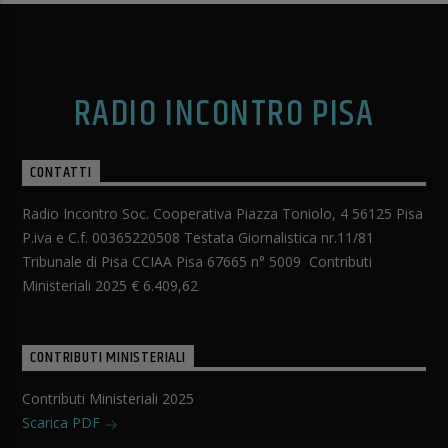
Salite tutti sul treno virtuale condotto da Paolo
Spagnolo. Un viaggio virtuale nel mondo della musica
senza fermate! [...]
Continua a leggere
RADIO INCONTRO PISA
CONTATTI
Radio Incontro Soc. Cooperativa Piazza Toniolo, 4 56125 Pisa
P.iva e C.f. 00365220508 Testata Giornalistica nr.11/81
Tribunale di Pisa CCIAA Pisa 67665 n° 5009 Contributi
Ministeriali 2025 € 6.409,62
CONTRIBUTI MINISTERIALI
Contributi Ministeriali 2025
Scarica PDF