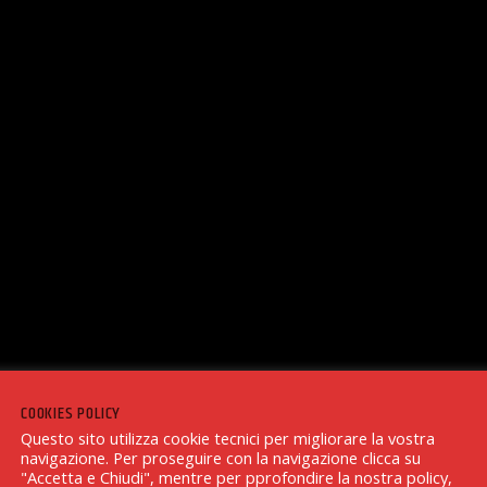
COOKIES POLICY
Questo sito utilizza cookie tecnici per migliorare la vostra
navigazione. Per proseguire con la navigazione clicca su
"Accetta e Chiudi", mentre per pprofondire la nostra policy,