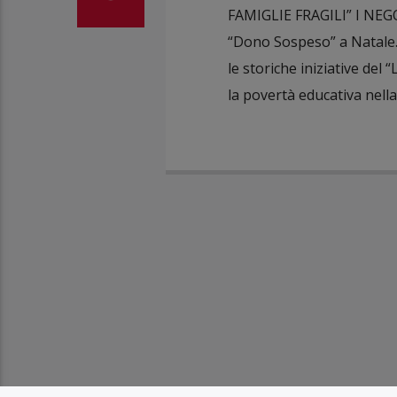
FAMIGLIE FRAGILI” I NEGO
“Dono Sospeso” a Natale. 
le storiche iniziative del
la povertà educativa nella 