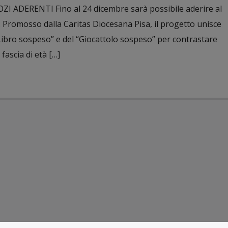
ZI ADERENTI Fino al 24 dicembre sarà possibile aderire al
Promosso dalla Caritas Diocesana Pisa, il progetto unisce
 “Libro sospeso” e del “Giocattolo sospeso” per contrastare
fascia di età […]