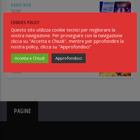
RADIO WEB
12:00
COOKIES POLICY
GIORNALE RADIO
Questo sito utilizza cookie tecnici per migliorare la
13:00
vostra navigazione. Per proseguire con la navigazione
clicca su "Accetta e Chiudi", mentre per pprofondire la
INCONTRO WEEKEND
nostra policy, clicca su "Approfondisci"
14:00
Accetta e Chiudi
Approfondisci
GIORNALE RADIO
18:00
PAGINE