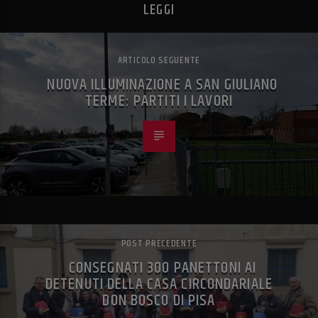
LEGGI
ARTICOLO SEGUENTE
NUOVA ILLUMINAZIONE A SAN GIULIANO
TERME: PARTITI I LAVORI
POST PRECEDENTE
CONSEGNATI 300 PANETTONI AI
DETENUTI DELLA CASA CIRCONDARIALE
DON BOSCO DI PISA