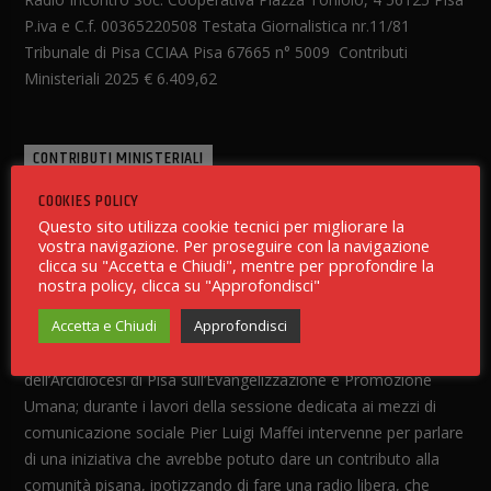
P.iva e C.f. 00365220508 Testata Giornalistica nr.11/81
Tribunale di Pisa CCIAA Pisa 67665 n° 5009 Contributi
Ministeriali 2025 € 6.409,62
CONTRIBUTI MINISTERIALI
COOKIES POLICY
Contributi Ministeriali 2025
Questo sito utilizza cookie tecnici per migliorare la
Scarica PDF
vostra navigazione. Per proseguire con la navigazione
clicca su "Accetta e Chiudi", mentre per pprofondire la
nostra policy, clicca su "Approfondisci"
LA NOSTRA STORIA
Accetta e Chiudi
Approfondisci
Era il 17 settembre 1976 ed era in atto il Convegno
dell’Arcidiocesi di Pisa sull’Evangelizzazione e Promozione
Umana; durante i lavori della sessione dedicata ai mezzi di
comunicazione sociale Pier Luigi Maffei intervenne per parlare
di una iniziativa che avrebbe potuto dare un contributo alla
comunità pisana, ipotizzando di fare una radio libera, che