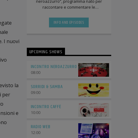
neroazzurro”, programma nato per
raccontare e commentare le
avventure del Pisa Sporting Club.
INFO AND EPISODES
legate
nale
. I nuovi
UPCOMING SHOWS
sivo
INCONTRO NEROAZZURRO
08:00
evisto la
SORRIDI & SAMBA
09:00
i per
to
INCONTRO CAFFÈ
ensioni e
10:00
ono
RADIO WEB
12:00