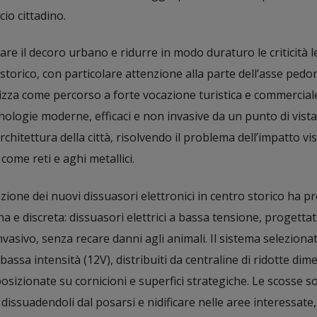
cio cittadino.
are il decoro urbano e ridurre in modo duraturo le criticità 
 storico, con particolare attenzione alla parte dell’asse pedo
erizza come percorso a forte vocazione turistica e commerciale
tecnologie moderne, efficaci e non invasive da un punto di vista
rchitettura della città, risolvendo il problema dell’impatto vi
come reti e aghi metallici.
zione dei nuovi dissuasori elettronici in centro storico ha pr
a e discreta: dissuasori elettrici a bassa tensione, progettat
nvasivo, senza recare danni agli animali. Il sistema seleziona
bassa intensità (12V), distribuiti da centraline di ridotte dim
osizionate su cornicioni e superfici strategiche. Le scosse s
, dissuadendoli dal posarsi e nidificare nelle aree interessate,