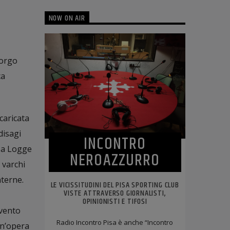
NOW ON AIR
Borgo
ca
caricata
disagi
INCONTRO
o a Logge
NEROAZZURRO
 varchi
nterne.
LE VICISSITUDINI DEL PISA SPORTING CLUB
VISTE ATTRAVERSO GIORNALISTI,
OPINIONISTI E TIFOSI
rvento
Radio Incontro Pisa è anche “Incontro
un’opera