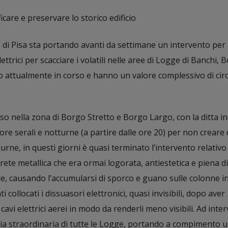
care e preservare lo storico edificio
 di Pisa sta portando avanti da settimane un intervento per
lettrici per scacciare i volatili nelle aree di Logge di Banchi, 
no attualmente in corso e hanno un valore complessivo di cir
so nella zona di Borgo Stretto e Borgo Largo, con la ditta in
 ore serali e notturne (a partire dalle ore 20) per non creare 
diurne, in questi giorni è quasi terminato l’intervento relativ
rete metallica che era ormai logorata, antiestetica e piena di
are, causando l’accumularsi di sporco e guano sulle colonne i
i collocati i dissuasori elettronici, quasi invisibili, dopo aver
vi elettrici aerei in modo da renderli meno visibili. Ad inte
ia straordinaria di tutte le Logge, portando a compimento 