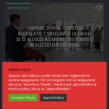
NOTIZIE PISA
0
COMUNE DI PISA – EDILIZIA
AGEVOLATA: CONSEGNATE LE CHIAVI
DI 12 ALLOGGI A CANONE SOSTENIBILE
REALIZZATI IN VIA ARNO
RICEVUTO IN REDAZIONE
COOKIES POLICY
5 AGOSTO 2026
Questo sito utilizza cookie tecnici per migliorare la
vostra navigazione. Per proseguire con la navigazione
clicca su "Accetta e Chiudi", mentre per pprofondire la
nostra policy, clicca su "Approfondisci"
NOTIZIE PISA
0
Accetta e Chiudi
Approfondisci