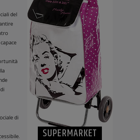
iali del
antire
ntro
 capace
ortunità
la
ande
di
ociale di
SUPERMARKET
essibile.