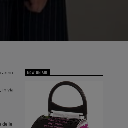
NOW ON AIR
otranno
 in via
 delle