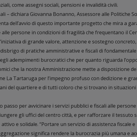
iali, come assegni sociali, pensioni e invalidità civili.
ali – dichiara Giovanna Bonanno, Assessore alle Politiche Soc
ta dell’avvio di questo importante progetto che mira a gar
 alle persone in condizioni di fragilità che frequentano il Ce
niziativa di grande valore, attenzione e sostegno concreto,
l disbrigo di pratiche amministrative e fiscali di fondamentale
 degli adempimenti burocratici che per quanto riguarda l’opp
nomici che la nostra Amministrazione mette a disposizione del
ione La Tartaruga per l’impegno profuso con dedizione e gr
ni del quartiere e di tutti coloro che si trovano in situazioni 
 passo per avvicinare i servizi pubblici e fiscali alle persone
ungere gli uffici del centro città, e per rafforzare il tessuto s
attivo e solidale. “Portare un servizio di assistenza fiscale e
aggregazione significa rendere la burocrazia più umana e acc