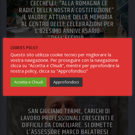
CECCHELLI: “ALLA ROMAGNA LE
RADICI DELLA NOSTRA COSTITUZIONE”.
IL VALORE ATTUALE DELLA MEMORIA
AL CENTRO DELLE CELEBRAZIONI PER
L’82ESIMO ANNIVERSARIO
DELL’ECCIDIO
COOKIES POLICY
Questo sito utilizza cookie tecnici per migliorare la
RICEVUTO IN REDAZIONE
vostra navigazione. Per proseguire con la navigazione
4 AGOSTO 2026
clicca su "Accetta e Chiudi", mentre per pprofondire la
nostra policy, clicca su "Approfondisci"
Accetta e Chiudi
Approfondisci
NOTIZIE SAN GIULIANO TERME
0
SAN GIULIANO TERME, CARICHI DI
LAVORO PROFESSIONALI CRESCENTI E
DIFFICILI DA CONCILIARE. SI DIMETTE
L’ASSESSORE MARCO BALATRESI