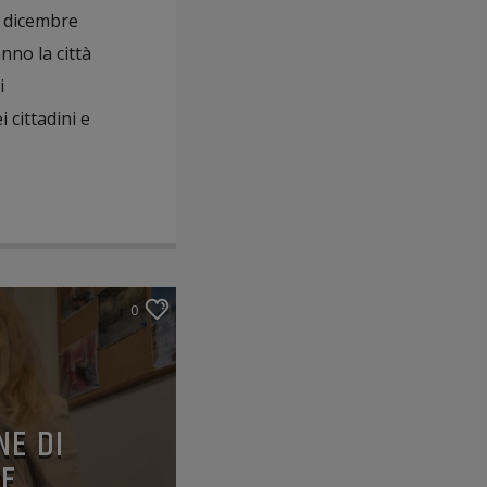
4 dicembre
nno la città
i
 cittadini e
0
NE DI
LE