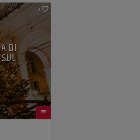
0
A DI
, SUL