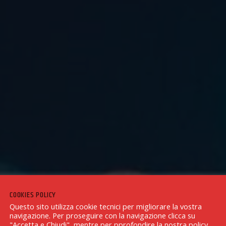
COOKIES POLICY
Questo sito utilizza cookie tecnici per migliorare la vostra
navigazione. Per proseguire con la navigazione clicca su
"Accetta e Chiudi", mentre per pprofondire la nostra policy,