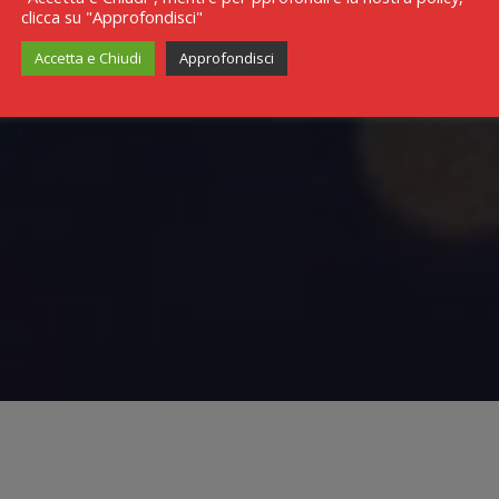
clicca su "Approfondisci"
Accetta e Chiudi
Approfondisci