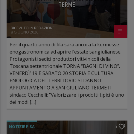
TERME
RICEVUTO IN REDAZIONE
8 GIUGNO 2026
Per il quarto anno di fila sarà ancora la kermesse
enogastronomica ad aprire l’estate sangiulianese.
Protagonisti sedici produttori vitivinicoli della
Toscana settentrionale TORNA “BAGNI DI VINO”.
VENERDÌ’ 19 E SABATO 20 STORIA E CULTURA
ENOLOGICA DEL TERRITORIO SI DANNO
APPUNTAMENTO A SAN GIULIANO TERME Il
sindaco Cecchelli: “Valorizzare i prodotti tipici è uno
dei modi […]
NOTIZIE PISA
0