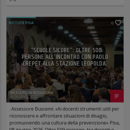
NOTIZIE PISA
0
“SCUOLE SICURE”: OLTRE 500
PERSONE ALL’INCONTRO CON PAOLO
CREPET ALLA STAZIONE LEOPOLDA.
RICEVUTO IN REDAZIONE
8 GIUGNO 2026
. Assessore Buscemi: «Ai docenti strumenti utili per
riconoscere e affrontare situazioni di disagio,
promuovendo una cultura della prevenzione» Pisa,
08 giugno 2026. Oltre 500 persone, tra docenti e