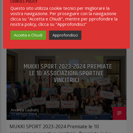
COOKIES POLICY
femminile e un mese fa ha vinto, sempre sull’otto,
Questo sito utilizza cookie tecnici per migliorare la
vostra navigazione. Per proseguire con la navigazione
la […]
clicca su "Accetta e Chiudi", mentre per pprofondire la
nostra policy, clicca su "Approfondisci"
Accetta e Chiudi
Approfondisci
SPORT
0
MUKKI SPORT 2023-2024 PREMIATE
LE 10 ASSOCIAZIONI SPORTIVE
VINCITRICI
Andrea Giuliani
11 APRILE 2024
MUKKI SPORT 2023-2024 Premiate le 10