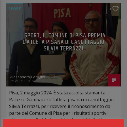
SPORT
0
SPORT, IL COMUNE DI PISA PREMIA
L’ATLETA PISANA DI CANOTTAGGIO
SILVIA TERRAZZI
Alessandro Carugini
25 APRILE 2024
Pisa, 2 maggio 2024. È stata accolta stamani a
Palazzo Gambacorti l’atleta pisana di canottaggio
Silvia Terrazzi, per ricevere il riconoscimento da
parte del Comune di Pisa per i risultati sportivi
ottenuti negli ultimi mesi. L’atleta si è infatti
classificata terza agli Europei assoluti sull’otto