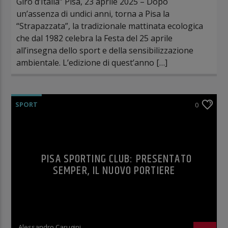
Giro d’Italia” Pisa, 23 aprile 2025 – Dopo
un’assenza di undici anni, torna a Pisa la
“Strapazzata”, la tradizionale mattinata ecologica
che dal 1982 celebra la Festa del 25 aprile
all’insegna dello sport e della sensibilizzazione
ambientale. L’edizione di quest’anno […]
SPORT
0
PISA SPORTING CLUB: PRESENTATO
SEMPER, IL NUOVO PORTIERE
Alessandro Carugini