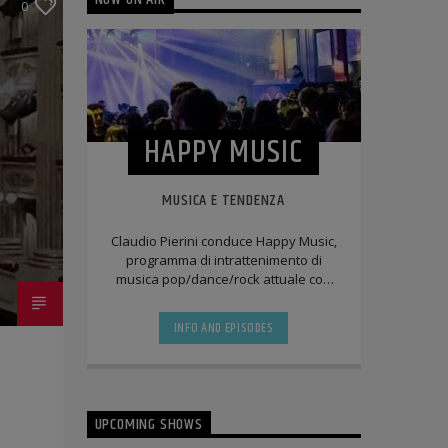
NOW ON AIR
0
HAPPY MUSIC
MUSICA E TENDENZA
Claudio Pierini conduce Happy Music,
programma di intrattenimento di
musica pop/dance/rock attuale con
parentesi anni '80/'90/2000 che oltre a
trattare [...]
INFO AND EPISODES
UPCOMING SHOWS