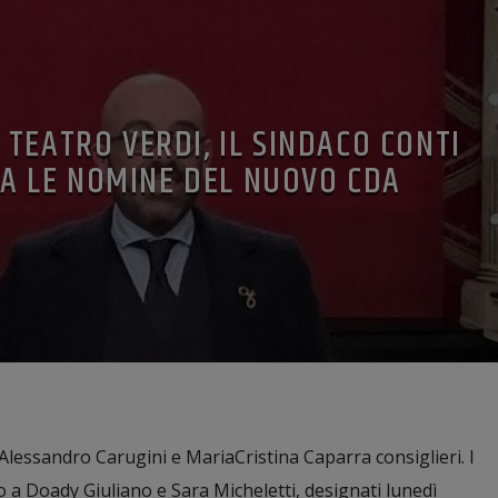
TEATRO VERDI, IL SINDACO CONTI
A LE NOMINE DEL NUOVO CDA
Alessandro Carugini e MariaCristina Caparra consiglieri. I
a Doady Giuliano e Sara Micheletti, designati lunedì