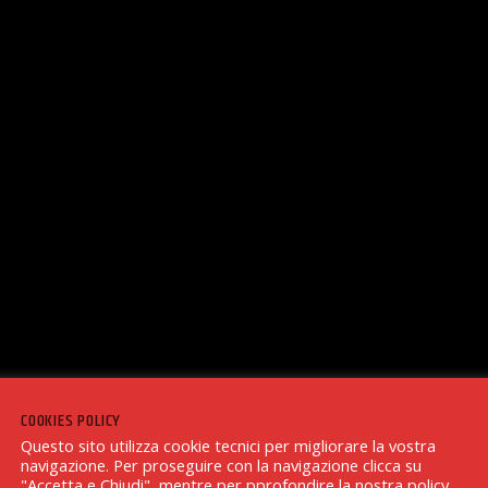
COOKIES POLICY
Questo sito utilizza cookie tecnici per migliorare la vostra
navigazione. Per proseguire con la navigazione clicca su
"Accetta e Chiudi", mentre per pprofondire la nostra policy,