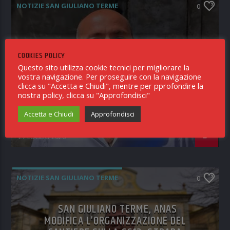
NOTIZIE SAN GIULIANO TERME
0
SAN GIULIANO TERME, CARICHI DI
COOKIES POLICY
LAVORO PROFESSIONALI CRESCENTI E
Questo sito utilizza cookie tecnici per migliorare la
DIFFICILI DA CONCILIARE. SI DIMETTE
vostra navigazione. Per proseguire con la navigazione
L’ASSESSORE MARCO BALATRESI
clicca su "Accetta e Chiudi", mentre per pprofondire la
nostra policy, clicca su "Approfondisci"
Accetta e Chiudi
Approfondisci
RICEVUTO IN REDAZIONE
27 LUGLIO 2026
NOTIZIE SAN GIULIANO TERME
0
SAN GIULIANO TERME, ANAS
MODIFICA L’ORGANIZZAZIONE DEL