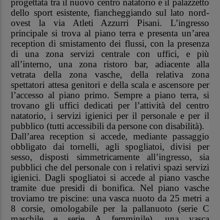
progettata tra il nuovo centro natatorio e il palazzetto
dello sport esistente, fiancheggiando sul lato nord-
ovest la via Atleti Azzurri Pisani. L’ingresso
principale si trova al piano terra e presenta un’area
reception di smistamento dei flussi, con la presenza
di una zona servizi centrale con uffici, e più
all’interno, una zona ristoro bar, adiacente alla
vetrata della zona vasche, della relativa zona
spettatori attesa genitori e della scala e ascensore per
l’accesso al piano primo. Sempre a piano terra, si
trovano gli uffici dedicati per l’attività del centro
natatorio, i servizi igienici per il personale e per il
pubblico (tutti accessibili da persone con disabilità).
Dall’area reception si accede, mediante passaggio
obbligato dai tornelli, agli spogliatoi, divisi per
sesso, disposti simmetricamente all’ingresso, sia
pubblici che del personale con i relativi spazi servizi
igienici. Dagli spogliatoi si accede al piano vasche
tramite due presidi di bonifica. Nel piano vasche
troviamo tre piscine: una vasca nuoto da 25 metri a
8 corsie, omologabile per la pallanuoto (serie C
maschile e serie A femminile), una vasca