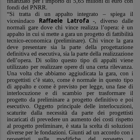
finanziato per l’importo di 5,65 milioni di euro con
fondi del PNRR.
“Si tratta di un appalto integrato – spiega il
Raffaele Latrofa
vicesindaco
-, diverso dalle
normali gare dove chi vince realizza l’opera: è un
appalto in cui si mette a gara un progetto di fattibilità
tecnico-economica (preliminare). Chi vince la gara
deve presentare sia la parte della progettazione
definitiva ed esecutiva, sia la parte della realizzazione
dell’opera. Di solito questo tipo di appalti viene
utilizzato per realizzare opere di una certa rilevanza.
Una volta che abbiamo aggiudicata la gara, con i
progettisti c’è stato, come è normale in questo tipo
di appalto e come è previsto per legge, una fase di
interlocuzione e di scambio per trasformare il
progetto da preliminare a progetto definitivo e poi
esecutivo. Oggetto principale delle interlocuzioni,
scaturite dalla necessità da parte dei progettisti
incaricati di prevedere un aumento dei costi rispetto
al progetto preliminare, è stata la scelta di soluzioni
diverse per le fondazioni. Giunti ad un accordo con i
progettisti sulle modifiche del progetto e