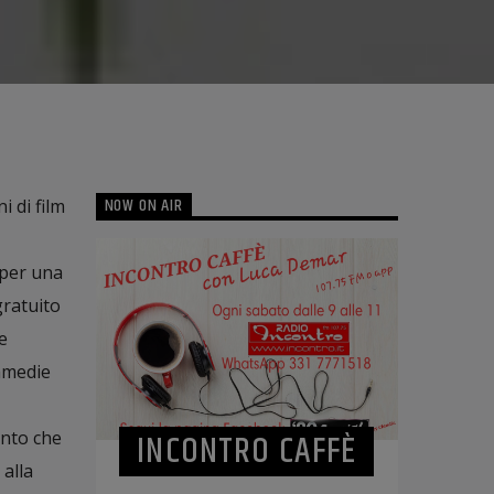
NOW ON AIR
i di film
 per una
gratuito
e
ommedie
INCONTRO CAFFÈ
ento che
 alla