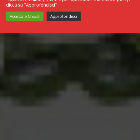
clicca su "Approfondisci"
Accetta e Chiudi
Approfondisci