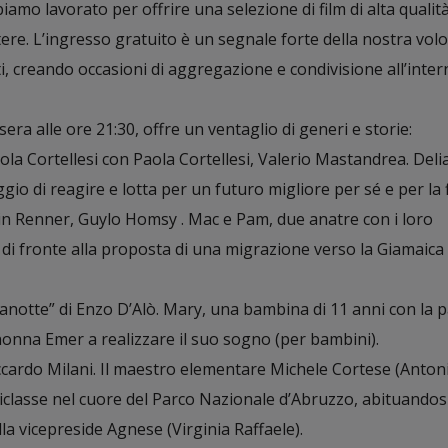
amo lavorato per offrire una selezione di film di alta qualità
ttere. L’ingresso gratuito è un segnale forte della nostra volo
ti, creando occasioni di aggregazione e condivisione all’inter
ra alle ore 21:30, offre un ventaglio di generi e storie:
aola Cortellesi con Paola Cortellesi, Valerio Mastandrea. Delia
gio di reagire e lotta per un futuro migliore per sé e per la f
jamin Renner, Guylo Homsy . Mac e Pam, due anatre con i loro
 di fronte alla proposta di una migrazione verso la Giamaica
ezzanotte” di Enzo D’Alò. Mary, una bambina di 11 anni con la 
 nonna Emer a realizzare il suo sogno (per bambini).
iccardo Milani. Il maestro elementare Michele Cortese (Anton
riclasse nel cuore del Parco Nazionale d’Abruzzo, abituandosi
la vicepreside Agnese (Virginia Raffaele).