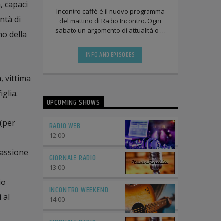
, capaci
Incontro caffè è il nuovo programma
ntà di
del mattino di Radio Incontro. Ogni
sabato un argomento di attualità o di
no della
Lifestyle sarà affrontato con tutti gli [...]
INFO AND EPISODES
, vittima
iglia.
UPCOMING SHOWS
 (per
RADIO WEB
12:00
passione
GIORNALE RADIO
13:00
io
INCONTRO WEEKEND
 al
14:00