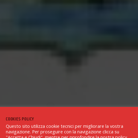
COOKIES POLICY
Questo sito utilizza cookie tecnici per migliorare la vostra
navigazione. Per proseguire con la navigazione clicca su
"Accetta e Chiudi", mentre per pprofondire la nostra policy,