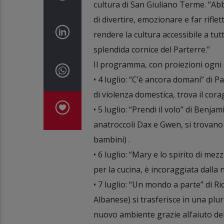
cultura di San Giuliano Terme. “Abbi
di divertire, emozionare e far rifle
rendere la cultura accessibile a tut
splendida cornice del Parterre.”
Il programma, con proiezioni ogni se
• 4 luglio: “C’è ancora domani” di P
di violenza domestica, trova il corag
• 5 luglio: “Prendi il volo” di Ben
anatroccoli Dax e Gwen, si trovano
bambini) .
• 6 luglio: “Mary e lo spirito di m
per la cucina, è incoraggiata dalla
• 7 luglio: “Un mondo a parte” di R
Albanese) si trasferisce in una plu
nuovo ambiente grazie all’aiuto del