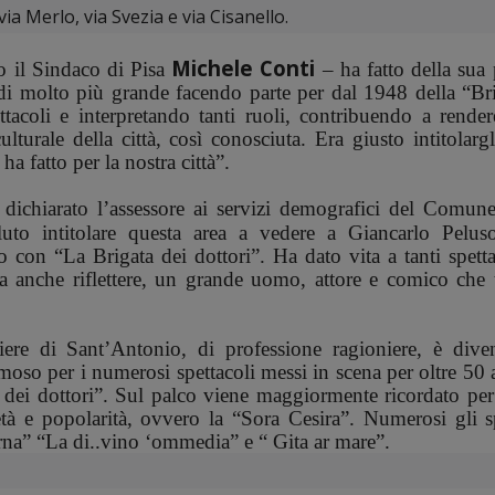
 via Merlo, via Svezia e via Cisanello.
Michele Conti
o il Sindaco di Pisa
– ha fatto della sua
di molto più grande facendo parte per dal 1948 della “Bri
ttacoli e interpretando tanti ruoli, contribuendo a rende
lturale della città, così conosciuta. Era giusto intitolarg
 fatto per la nostra città”.
dichiarato l’assessore ai servizi demografici del Comune
to intitolare questa area a vedere a Giancarlo Pelus
 con “La Brigata dei dottori”. Ha dato vita a tanti spett
a anche riflettere, un grande uomo, attore e comico che 
ere di Sant’Antonio, di professione ragioniere, è dive
amoso per i numerosi spettacoli messi in scena per oltre 50
 dei dottori”. Sul palco viene maggiormente ricordato per
tà e popolarità, ovvero la “Sora Cesira”. Numerosi gli sp
 ‘orna” “La di..vino ‘ommedia” e “ Gita ar mare”.