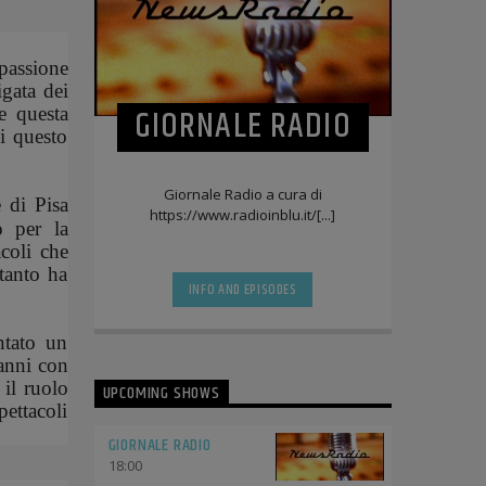
 passione
gata dei
GIORNALE RADIO
re questa
li questo
Giornale Radio a cura di
 di Pisa
https://www.radioinblu.it/[...]
o per la
acoli che
tanto ha
INFO AND EPISODES
ntato un
 anni con
 il ruolo
UPCOMING SHOWS
ettacoli
GIORNALE RADIO
18:00