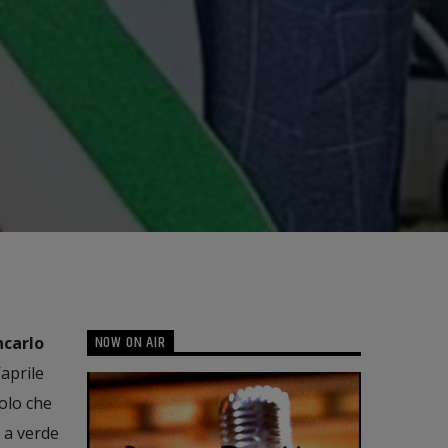
NOW ON AIR
ncarlo
aprile
uolo che
a a verde