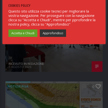
COOKIES POLICY
NOTIZIE PISA
0
Questo sito utilizza cookie tecnici per migliorare la
vostra navigazione. Per proseguire con la navigazione
clicca su "Accetta e Chiudi", mentre per pprofondire la
COMUNE DI PISA – EDILIZIA
nostra policy, clicca su "Approfondisci"
AGEVOLATA: CONSEGNATE LE CHIAVI
Accetta e Chiudi
Approfondisci
DI 12 ALLOGGI A CANONE SOSTENIBILE
REALIZZATI IN VIA ARNO
RICEVUTO IN REDAZIONE
5 AGOSTO 2026
NOTIZIE PISA
0