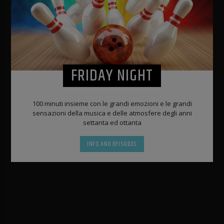
FRIDAY NIGHT
100 minuti insieme con le grandi emozioni e le grandi
sensazioni della musica e delle atmosfere degli anni
settanta ed ottanta
INFO AND EPISODES