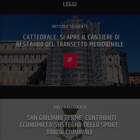
LEGGI
ARTICOLO SEGUENTE
CATTEDRALE: SI APRE IL CANTIERE DI
RESTAURO DEL TRANSETTO MERIDIONALE
POST PRECEDENTE
SAN GIULIANO TERME, CONTRIBUTI
ECONOMICI A SOSTEGNO DELLO SPORT:
BANDO COMUNALE