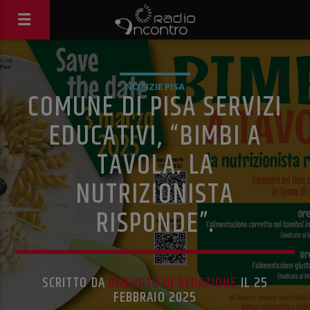
NOTIZIE PISA
COMUNE DI PISA SERVIZI
EDUCATIVI, “BIMBI A
TAVOLA. LA
NUTRIZIONISTA
RISPONDE”.
SCRITTO DA
RICEVUTO IN REDAZIONE
IL 25
FEBBRAIO 2025