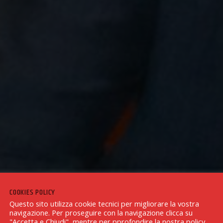
COOKIES POLICY
Questo sito utilizza cookie tecnici per migliorare la vostra
navigazione. Per proseguire con la navigazione clicca su
"Accetta e Chiudi", mentre per pprofondire la nostra policy,