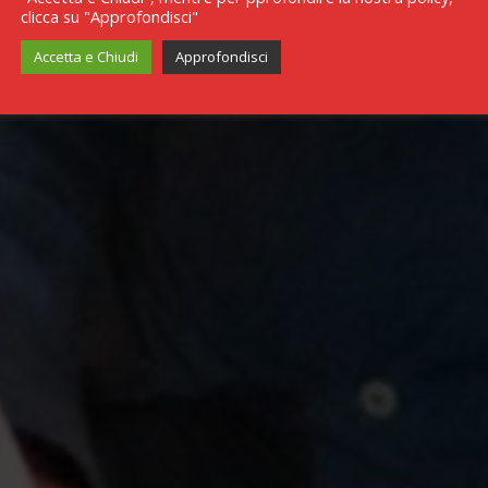
clicca su "Approfondisci"
Accetta e Chiudi
Approfondisci