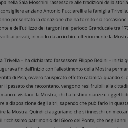
a nella Sala Moschini l’assessore alle tradizioni della storia
il consigliere anziano Antonio Pucciarelli e la famiglia Trivella
hanno presentato la donazione che ha fornito sia l’occasione
Ponte e dell’utilizzo dei targoni nel periodo Granducale tra 17
volti ai privati, in modo da arricchire ulteriormente la Mostr
a Trivella – ha dichiarato l’assessore Filippo Bedini – inizia q
gurava fin dall’inizio con l’allestimento della Mostra perma
identità di Pisa, ovvero l’auspicato effetto calamita: quando si
er il passato che raccontano, vengono resi fruibili alla cittad
fermano e visitano la Mostra, chi ha testimonianze e oggetti d
re a disposizione degli altri, sapendo che può farlo in questa
hire la Mostra. Quindi ci auguriamo che si inneschi un mecc
il ricchissimo patrimonio del Gioco del Ponte, che negli anni