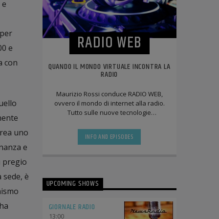
 e
,
 per
RADIO WEB
00 e
a con
QUANDO IL MONDO VIRTUALE INCONTRA LA
RADIO
Maurizio Rossi conduce RADIO WEB,
uello
ovvero il mondo di internet alla radio.
Tutto sulle nuove tecnologie
nente
informatiche. Sarete trascinati
letteralmente sotto [...]
 crea uno
INFO AND EPISODES
inanza e
i pregio
 sede, è
UPCOMING SHOWS
anismo
 ha
GIORNALE RADIO
13:00