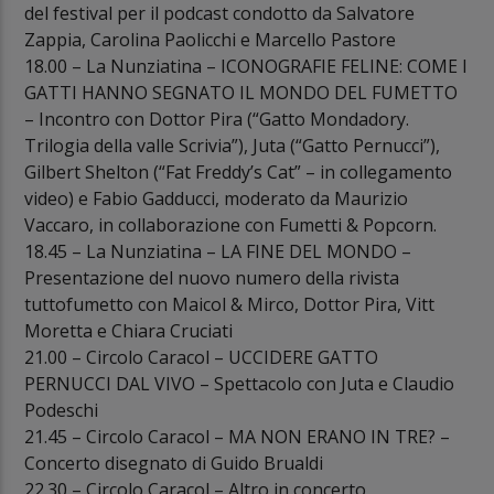
del festival per il podcast condotto da Salvatore
Zappia, Carolina Paolicchi e Marcello Pastore
18.00 – La Nunziatina – ICONOGRAFIE FELINE: COME I
GATTI HANNO SEGNATO IL MONDO DEL FUMETTO
– Incontro con Dottor Pira (“Gatto Mondadory.
Trilogia della valle Scrivia”), Juta (“Gatto Pernucci”),
Gilbert Shelton (“Fat Freddy’s Cat” – in collegamento
video) e Fabio Gadducci, moderato da Maurizio
Vaccaro, in collaborazione con Fumetti & Popcorn.
18.45 – La Nunziatina – LA FINE DEL MONDO –
Presentazione del nuovo numero della rivista
tuttofumetto con Maicol & Mirco, Dottor Pira, Vitt
Moretta e Chiara Cruciati
21.00 – Circolo Caracol – UCCIDERE GATTO
PERNUCCI DAL VIVO – Spettacolo con Juta e Claudio
Podeschi
21.45 – Circolo Caracol – MA NON ERANO IN TRE? –
Concerto disegnato di Guido Brualdi
22.30 – Circolo Caracol – Altro in concerto