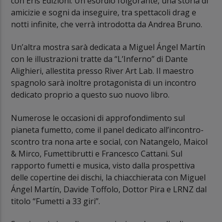
con Eris Edizioni. Un esordio folgorante, una storia di
amicizie e sogni da inseguire, tra spettacoli drag e
notti infinite, che verrà introdotta da Andrea Bruno.
Un’altra mostra sarà dedicata a Miguel Ángel Martín
con le illustrazioni tratte da “L’Inferno” di Dante
Alighieri, allestita presso River Art Lab. Il maestro
spagnolo sarà inoltre protagonista di un incontro
dedicato proprio a questo suo nuovo libro.
Numerose le occasioni di approfondimento sul
pianeta fumetto, come il panel dedicato all’incontro-
scontro tra nona arte e social, con Natangelo, Maicol
& Mirco, Fumettibrutti e Francesco Cattani. Sul
rapporto fumetti e musica, visto dalla prospettiva
delle copertine dei dischi, la chiacchierata con Miguel
Ángel Martín, Davide Toffolo, Dottor Pira e LRNZ dal
titolo “Fumetti a 33 giri”.