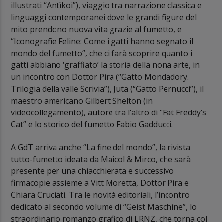
illustrati “Antìkoi”), viaggio tra narrazione classica e
linguaggi contemporanei dove le grandi figure del
mito prendono nuova vita grazie al fumetto, e
“Iconografie Feline: Come i gatti hanno segnato il
mondo del fumetto”, che ci farà scoprire quanto i
gatti abbiano ‘graffiato’ la storia della nona arte, in
un incontro con Dottor Pira (“Gatto Mondadory.
Trilogia della valle Scrivia”), Juta (“Gatto Pernucci”), il
maestro americano Gilbert Shelton (in
videocollegamento), autore tra l’altro di “Fat Freddy’s
Cat” e lo storico del fumetto Fabio Gadducci.
A GdT arriva anche “La fine del mondo”, la rivista
tutto-fumetto ideata da Maicol & Mirco, che sarà
presente per una chiacchierata e successivo
firmacopie assieme a Vitt Moretta, Dottor Pira e
Chiara Cruciati. Tra le novità editoriali, l’incontro
dedicato al secondo volume di “Geist Maschine”, lo
straordinario romanzo grafico di LRNZ, che torna col