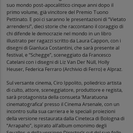
suo mondo post-apocalittico cinque anni dopo il
primo volume, già vincitore del Premio Tuono
Pettinato. E poi ci saranno le presentazioni di “Vietato
arrendersi”, dieci storie che raccontano il coraggio di
chi difende le democrazie nel mondo in un libro
illustrato per ragazzi scritto da Laura Cappon, con i
disegni di Gianluca Costantini, che sarà presente al
festival, e “Schegge”, sceneggiato da Francesco
Catelani con i disegni di Liz Van Der Nüll, Holly
Heuser, Federica Ferraro (Archivio di Ferro) e Alpraz.
Sul versante cinema, Ciro Ippolito, poliedrico artista
di culto, attore, sceneggiatore, produttore e regista,
sarà protagonista della consueta ‘Maratuona
cinematografica’ presso il Cinema Arsenale, con un
incontro sulla sua carriera e le speciali proiezioni
della versione restaurata dalla Cineteca di Bologna di
“Arrapaho”, ispirato all’album omonimo degli
Squallor, e della versione Director’s cut del suo folle