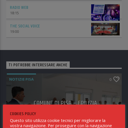
RADIO WEB
18:15
THE SOCIAL VOICE
19:00
TI POTREBBE INTERESSARE ANCHE
NOTIZIE PISA
0
COMUNE DI PISA – EDILIZIA
AGEVOLATA: CONSEGNATE LE CHIAVI
COOKIES POLICY
DI 12 ALLOGGI A CANONE SOSTENIBILE
Questo sito utilizza cookie tecnici per migliorare la
REALIZZATI IN VIA ARNO
vostra navigazione. Per proseguire con la navigazione