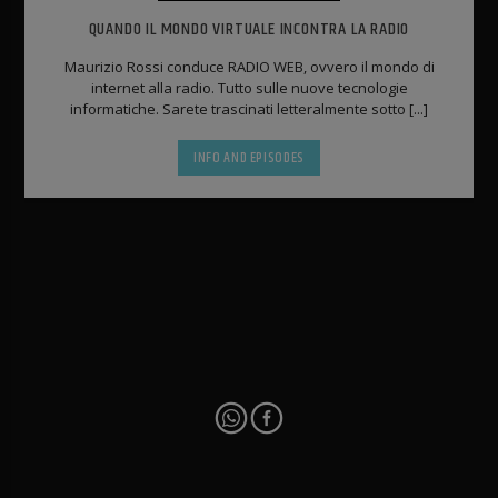
QUANDO IL MONDO VIRTUALE INCONTRA LA RADIO
Maurizio Rossi conduce RADIO WEB, ovvero il mondo di
internet alla radio. Tutto sulle nuove tecnologie
informatiche. Sarete trascinati letteralmente sotto [...]
INFO AND EPISODES