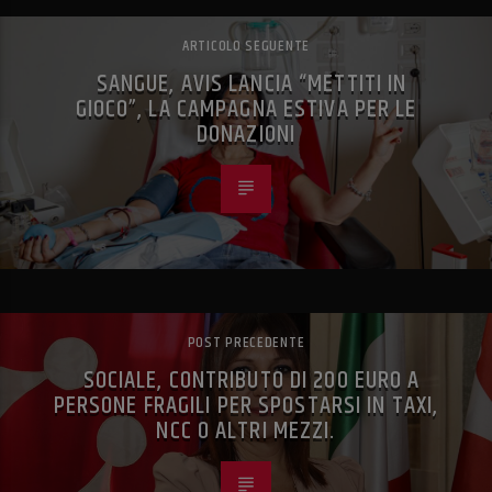
ARTICOLO SEGUENTE
SANGUE, AVIS LANCIA “METTITI IN
GIOCO”, LA CAMPAGNA ESTIVA PER LE
DONAZIONI
POST PRECEDENTE
SOCIALE, CONTRIBUTO DI 200 EURO A
PERSONE FRAGILI PER SPOSTARSI IN TAXI,
NCC O ALTRI MEZZI.