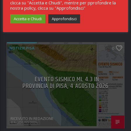
clicca su "Accetta e Chiudi", mentre per pprofondire la
nostra policy, clicca su "Approfondisci"
Accetta e Chiudi
Approfondisci
RICEVUTO IN REDAZIONE
5 AGOSTO 2026
NOTIZIE PISA
0
EVENTO SISMICO ML 4.3 IN
PROVINCIA DI PISA, 4 AGOSTO 2026
RICEVUTO IN REDAZIONE
4 AGOSTO 2026