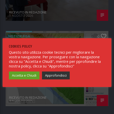
RICEVUTO IN REDAZIONE
5 AGOSTO 2026
NOTIZIE PISA
0
COOKIES POLICY
Questo sito utilizza cookie tecnici per migliorare la
vostra navigazione. Per proseguire con la navigazione
clicca su "Accetta e Chiudi", mentre per pprofondire la
EVENTO SISMICO ML 4.3 IN
nostra policy, clicca su "Approfondisci"
PROVINCIA DI PISA, 4 AGOSTO 2026
Accetta e Chiudi
Approfondisci
RICEVUTO IN REDAZIONE
4 AGOSTO 2026